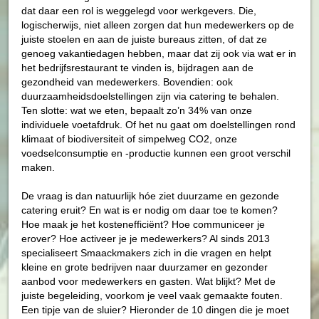
dat daar een rol is weggelegd voor werkgevers. Die,
logischerwijs, niet alleen zorgen dat hun medewerkers op de
juiste stoelen en aan de juiste bureaus zitten, of dat ze
genoeg vakantiedagen hebben, maar dat zij ook via wat er in
het bedrijfsrestaurant te vinden is, bijdragen aan de
gezondheid van medewerkers. Bovendien: ook
duurzaamheidsdoelstellingen zijn via catering te behalen.
Ten slotte: wat we eten, bepaalt zo’n 34% van onze
individuele voetafdruk. Of het nu gaat om doelstellingen rond
klimaat of biodiversiteit of simpelweg CO
2
, onze
voedselconsumptie en -productie kunnen een groot verschil
maken.
De vraag is dan natuurlijk hóe ziet duurzame en gezonde
catering eruit? En wat is er nodig om daar toe te komen?
Hoe maak je het kostenefficiënt? Hoe communiceer je
erover? Hoe activeer je je medewerkers? Al sinds 2013
specialiseert Smaackmakers zich in die vragen en helpt
kleine en grote bedrijven naar duurzamer en gezonder
aanbod voor medewerkers en gasten. Wat blijkt? Met de
juiste begeleiding, voorkom je veel vaak gemaakte fouten.
Een tipje van de sluier? Hieronder de 10 dingen die je moet