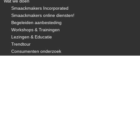
Wat we doen
Smaackmakers Incorporated
Smaackmakers online diensten!
Begeleiden aanbesteding
Workshops & Trainingen
Lezingen & Educatie
Trendtour
Consumenten onderzoek
Over ons
Visie & missie
Wie zijn we
Wat doen we
Future Proof Food Principes©
Changemakers Program
Samenwerkingen
Portfolio
Positieve reacties duurzame catering Bergen
Terugblik 2020
Opdrachtgevers
Referenties