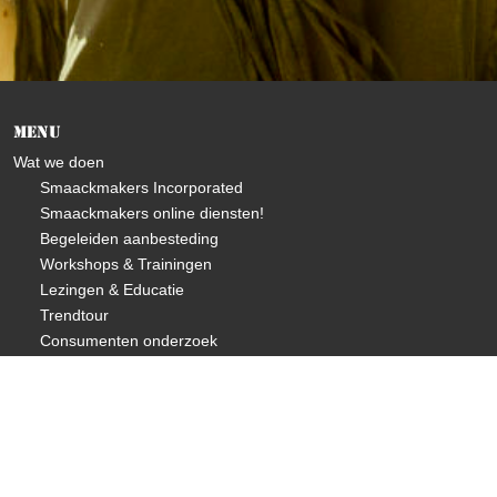
Menu
Wat we doen
Smaackmakers Incorporated
Smaackmakers online diensten!
Begeleiden aanbesteding
Workshops & Trainingen
Lezingen & Educatie
Trendtour
Consumenten onderzoek
Over ons
Visie & missie
Wie zijn we
Wat doen we
Future Proof Food Principes©
Changemakers Program