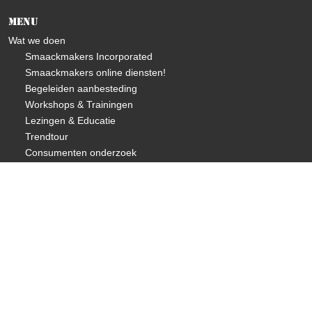
Menu
Wat we doen
Smaackmakers Incorporated
Smaackmakers online diensten!
Begeleiden aanbesteding
Workshops & Trainingen
Lezingen & Educatie
Trendtour
Consumenten onderzoek
Over ons
Visie & missie
Wie zijn we
Wat doen we
Future Proof Food Principes©
Changemakers Program
Samenwerkingen
Portfolio
Positieve reacties duurzame catering Bergen