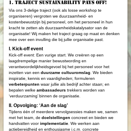
1. Traject sustainability pays off!
Via ons 3-delige traject (ook als losse workshop te
organiseren) vergroten we duurzaamheid- en
kostenbewustzijn bij personeel, om het personeel in hun
kracht te zetten als duurzaamheidskatalysator van de
organisatie! Wij maken het traject graag op maat en denken
mee over een invulling die bij jullie organisatie past.
I. Kick-off event
Kick-off event: Een vurige start. We creëren op een
laagdrempelige manier bewustwording en
verantwoordelijkheidsgevoel bij het personeel voor het
inzetten van een
duurzame cultuuromslag
. We bieden
inspiratie, kennis en vaardigheden; formuleren
verbeterpunten
waar jullie als bedrijf achter staan; en
bepalen welke
ambassadeurs
trekkers worden van
‘verduurzaming’ binnen de organisatie.
II. Opvolging: ‘Aan de slag’
Tijdens één of meerdere vervolgsessies maken we, samen
met het team, de
doelstellingen
concreet en bieden we
handvatten voor
implementatie
. We werken aan
actiebereidheid en enthousiasme i.c.m. concrete