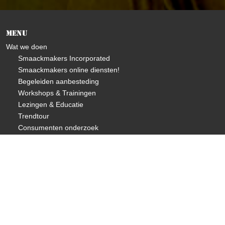
Menu
Wat we doen
Smaackmakers Incorporated
Smaackmakers online diensten!
Begeleiden aanbesteding
Workshops & Trainingen
Lezingen & Educatie
Trendtour
Consumenten onderzoek
Over ons
Visie & missie
Wie zijn we
Wat doen we
Future Proof Food Principes©
Changemakers Program
Samenwerkingen
Portfolio